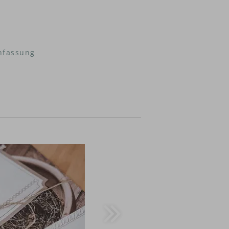
fassung
€ 50,--