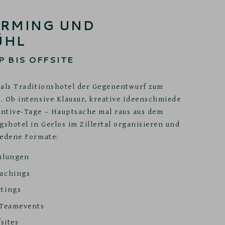
ORMING UND
ÜHL
 BIS OFFSITE
 als Traditionshotel der Gegenentwurf zum
. Ob intensive Klausur, kreative Ideenschmiede
ntive-Tage – Hauptsache mal raus aus dem
gshotel in Gerlos im Zillertal organisieren und
iedene Formate:
ulungen
achings
tings
 Teamevents
sites