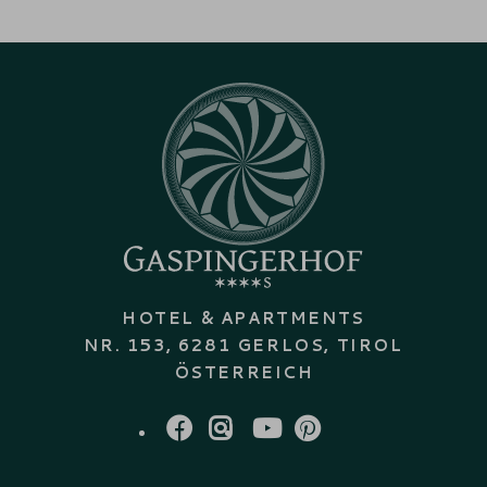
HOTEL & APARTMENTS
NR. 153, 6281 GERLOS, TIROL
ÖSTERREICH
FACEBOOK
INSTAGRAM
YOUTUBE
PINTEREST