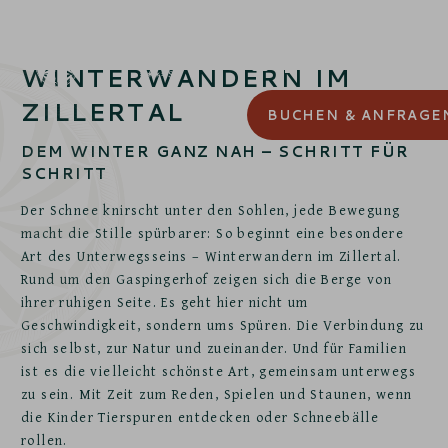
LEISE WEGE. GROSSE MOMENTE.
WER LANGSAM GEHT, SIEHT MEHR
WINTERWANDERN IM
VOM WINTER.
ZILLERTAL
BUCHEN
& ANFRAGE
DEM WINTER GANZ NAH – SCHRITT FÜR
SCHRITT
Der Schnee knirscht unter den Sohlen, jede Bewegung
macht die Stille spürbarer: So beginnt eine besondere
Art des Unterwegsseins – Winterwandern im Zillertal.
Rund um den Gaspingerhof zeigen sich die Berge von
ihrer ruhigen Seite. Es geht hier nicht um
Geschwindigkeit, sondern ums Spüren. Die Verbindung zu
sich selbst, zur Natur und zueinander. Und für Familien
ist es die vielleicht schönste Art, gemeinsam unterwegs
zu sein. Mit Zeit zum Reden, Spielen und Staunen, wenn
die Kinder Tierspuren entdecken oder Schneebälle
rollen.