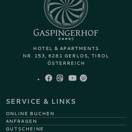
HOTEL & APARTMENTS
NR. 153, 6281 GERLOS, TIROL
ÖSTERREICH
FACEBOOK
INSTAGRAM
YOUTUBE
PINTEREST
SERVICE & LINKS
ONLINE BUCHEN
ANFRAGEN
GUTSCHEINE