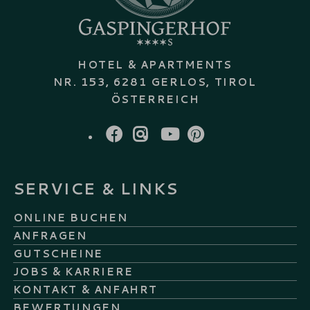
HOTEL & APARTMENTS
NR. 153, 6281 GERLOS, TIROL
ÖSTERREICH
FACEBOOK
INSTAGRAM
YOUTUBE
PINTEREST
SERVICE & LINKS
ONLINE BUCHEN
ANFRAGEN
GUTSCHEINE
JOBS & KARRIERE
KONTAKT & ANFAHRT
BEWERTUNGEN