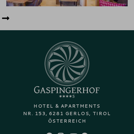
HOTEL & APARTMENTS
NR. 153, 6281 GERLOS, TIROL
ÖSTERREICH
FACEBOOK
INSTAGRAM
YOUTUBE
PINTEREST