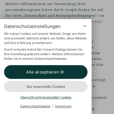
Weitere Informationen zur Verwendung Ihrer
personenbezogenen Daten durch Google finden Sie auf
der Seite „Datenschutz und Nutzungsbedingungen“ von
Google unter
https://business.safety.google/privacy/
Datenschutzeinstellungen
Meta Pixel
Wir nutzen Cookies auf unserer Website. Einige von ihnen
sind essenziell, während andere uns helfen, diese Website
Diese Website nutzt zur Konversionsmessung der
und Ihre Erfahrung zu verbessern.
Besucheraktions-Pixel von Meta. Anbieter dieses
Durch erneuten Aufruf des Consent-Dialogs können Sie
Dienstes ist die Meta Platforms Ireland Ltd, Merrion
Ihre Einstellung jederzeit ändern. Weitere Informationen
Road, Dublin 4, D04 X2K5, Irland. Die erfassten Daten
finden Sie in unseren Datenschutzhinweisen.
werden nach Aussage von Meta jedoch auch in die USA
und in andere Drittländer übertragen.
Alle akzeptieren
So kann das Verhalten der Seitenbesucher nachverfolgt
werden, nachdem diese durch Klick auf eine Meta-
Nur essenzielle Cookies
Werbeanzeige auf die Website des Anbieters
weitergeleitet wurden. Dadurch können die Wirksamkeit
Übersicht nicht essenzieller Cookies
der Meta-Werbeanzeigen für statistische und
Datenschutzhinweise
Impressum
Marktforschungszwecke ausgewertet werden und